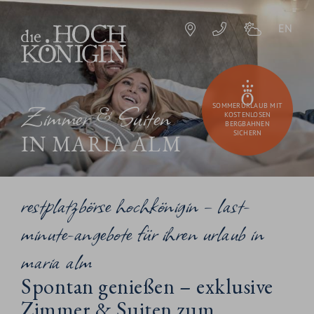
EN
Zimmer & Suiten
SOMMERURLAUB MIT
KOSTENLOSEN
BERGBAHNEN
SICHERN
IN MARIA ALM
restplatzbörse hochkönigin – last-
minute-angebote für ihren urlaub in
maria alm
Spontan genießen – exklusive
Zimmer & Suiten zum