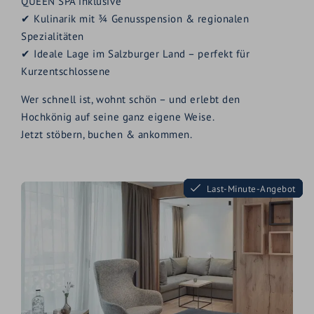
QUEEN SPA inklusive
✔ Kulinarik mit ¾ Genusspension & regionalen
Spezialitäten
✔ Ideale Lage im Salzburger Land – perfekt für
Kurzentschlossene
Wer schnell ist, wohnt schön – und erlebt den
Hochkönig auf seine ganz eigene Weise.
Jetzt stöbern, buchen & ankommen.
Last-Minute-Angebot
Last-Minute-Angebot
Last-Minute-Angebot
Last-Minute-Angebot