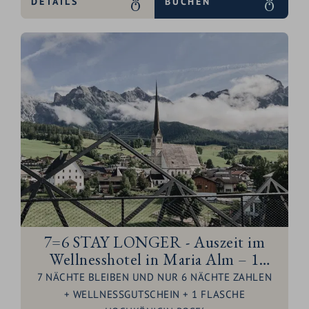
DETAILS
BUCHEN
7=6 STAY LONGER - Auszeit im
Wellnesshotel in Maria Alm – 1
Nacht geschenkt
7 NÄCHTE BLEIBEN UND NUR 6 NÄCHTE ZAHLEN
+ WELLNESSGUTSCHEIN + 1 FLASCHE