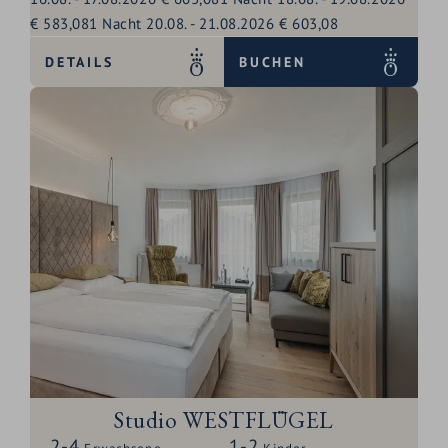
€ 583,08
1
Nacht
20.08.
-
21.08.2026
€ 603,08
DETAILS
BUCHEN
Studio WESTFLÜGEL
2-4
1-2