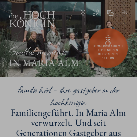
EN
Soulful moments
SOMMERURLAUB MIT
KOSTENLOSEN
BERGBAHNEN
SICHERN
IN MARIA ALM
familie hörl – ihre gastgeber in der
hochkönigin
Familiengeführt. In Maria Alm
verwurzelt. Und seit
Generationen Gastgeber aus