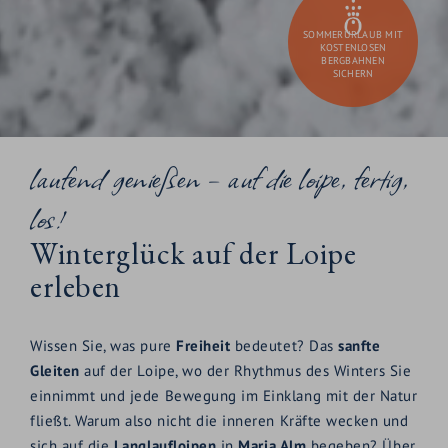
SOMMERURLAUB MIT
KOSTENLOSEN
BERGBAHNEN
SICHERN
laufend genießen – auf die loipe, fertig,
los!
Winterglück auf der Loipe
erleben
Wissen Sie, was pure
Freiheit
bedeutet? Das
sanfte
Gleiten
auf der Loipe, wo der Rhythmus des Winters Sie
einnimmt und jede Bewegung im Einklang mit der Natur
fließt. Warum also nicht die inneren Kräfte wecken und
sich auf die
Langlaufloipen
in
Maria Alm
begeben? Über