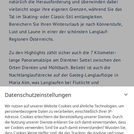
natürlich die Herausforderung und überwinden dabei
vielleicht sogar ihre eigenen Grenzen, während Sie das
Tal im Skating- oder Classic-Stil entlangleiten.
Bereichern Sie Ihren Winterurlaub je nach Könnerstufe,
Lust und Laune in einer der schönsten Langlauf-
Regionen Österreichs.
Zu den Highlights zählt sicher auch die 7 Kilometer-
lange Panoramaloipe am Dientner Sattel zwischen den
Orten Dienten und Mühlbach. Beliebt ist auch die
Nachtlanglaufstrecke auf der Gasteg-Langlaufloipe in
Maria Alm, was Langlaufen bei Flutlicht und
Sternenhimmel verspricht.
Datenschutzeinstellungen
Wir nutzen auf unserer Website Cookies und ähnliche Technologien, um
personenbezogene Daten zu verarbeiten, einschließlich Ihrer IP-
Adresse. Cookies erleichtern die Bereitstellung unserer Dienste. Durch
die Nutzung unserer Dienste erklären Sie sich damit einverstanden, dass
wir Cookies verwenden. Sind Sie auch damit einverstanden? Wussten Sie,
dass Cookies kleine Helfer sind, die das Tracking, die Analyse und sogar