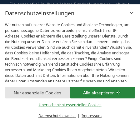
Sie sorgenfrei in Ihre nächste Entdeckungstour – ob mit
dem
E-Mountainbike
oder dem klassischen
Datenschutzeinstellungen
Mountainbike.
Wir nutzen auf unserer Website Cookies und ähnliche Technologien, um
personenbezogene Daten zu verarbeiten, einschließlich Ihrer IP-
MEHR ERFAHREN
Adresse. Cookies erleichtern die Bereitstellung unserer Dienste. Durch
die Nutzung unserer Dienste erklären Sie sich damit einverstanden, dass
wir Cookies verwenden. Sind Sie auch damit einverstanden? Wussten Sie,
dass Cookies kleine Helfer sind, die das Tracking, die Analyse und sogar
Unser Tipp: Die
Sportgeschäfte rund um die
die Benutzerfreundlichkeit verbessern können? Einige Cookies sind
HOCHKÖNIGIN
bieten eine große Auswahl an
technisch notwendig, während statistische Cookies Ihre Erfahrung
verbessern und Marketing-Cookies Ihnen Angebote bieten. Wir teilen
hochwertigen Bikes und Zubehör. Egal ob Genusstour
alles für ihren bikeurlaub am hochkönig
diese Daten auch mit Dritten. Informationen über Ihre Nutzung können
oder Gipfelausflug – hier finden Sie garantiert das
daher unter Umständen an unsere Partner für Werbung und Analysen
richtige Modell für Ihren
Fahrradurlaub am Hochkönig
.
weitergegeben werden. Die Verarbeitung der Daten erfolgt entweder mit
HOCHKÖNIGIN Bike-Service
Ihrer Zustimmung oder aufgrund unseres berechtigten Interesses, dem
Nur essenzielle Cookies
Alle akzeptieren
– rundum sorglos auf zwei
Sie in den individuellen Datenschutzeinstellungen widersprechen können.
✔ Top-Leistungen für Ihren Bikeurlaub:
Sie haben das Recht, nur in wesentliche Dienste einzuwilligen und Ihre
Übersicht nicht essenzieller Cookies
Rädern
Einwilligung in der Datenschutzerklärung zu einem späteren Zeitpunkt zu
bereit für
Moderne
E-Bikes & Mountainbikes
in allen Größen
IMPRESSIONEN
ändern oder zu widerrufen. Hier haben Sie die Möglichkeit Ihre
Datenschutzhinweise
Impressum
Gutscheine & Mehr
Menü
Buchen & Anfragen
persönliche Einstellung festzulegen. Zur Vereinfachung haben wir die
Persönliche Beratung & fachgerechte Einstellungen
soulful moments?
FREIE LÜCKEN
Ihr Bikeurlaub im Salzburger Land soll nicht nur
Dienste in Kategorien eingeteilt. Wir würden uns freuen, wenn Sie alle
Reservierung unkompliziert & online möglich
Kategorien akzeptieren.
sportlich sein, sondern auch bequem? Dann sind Sie bei
ANGEBOTE