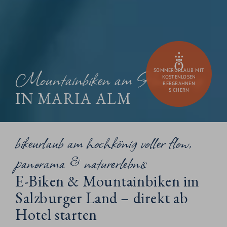
Mountainbiken am Hochkönig
SOMMERURLAUB MIT
KOSTENLOSEN
BERGBAHNEN
SICHERN
IN MARIA ALM
bikeurlaub am hochkönig voller flow,
panorama & naturerlebnis
E-Biken & Mountainbiken im
Salzburger Land – direkt ab
Hotel starten