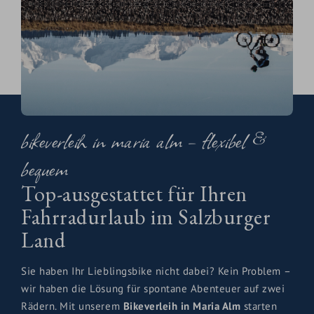
Hochkönig Card
✔ Geführte E-Mountainbike-Touren mit geprüften
Guides
✔ Wochenprogramm mit Bike-Highlights direkt ab Hotel
✔ Hochwertiger Bike-Verleih (gegen Gebühr) bei
Intersport Maria Alm
✔ Sicherer Bike-Raum im Resort – alles trocken &
griffbereit
bikeverleih in maria alm – flexibel &
✔ GPS-Tourenvorschläge & Kartenmaterial inklusive
bequem
Ihr
E-Bike-Urlaub in der HOCHKÖNIGIN
wird beflügelnd.
Top-ausgestattet für Ihren
Ob als Paar oder mit Freunden – treten Sie los und
erleben Sie das Salzburger Land mit Rückenwind.
Fahrradurlaub im Salzburger
Land
Sie haben Ihr Lieblingsbike nicht dabei? Kein Problem –
wir haben die Lösung für spontane Abenteuer auf zwei
Rädern. Mit unserem
Bikeverleih in Maria Alm
starten