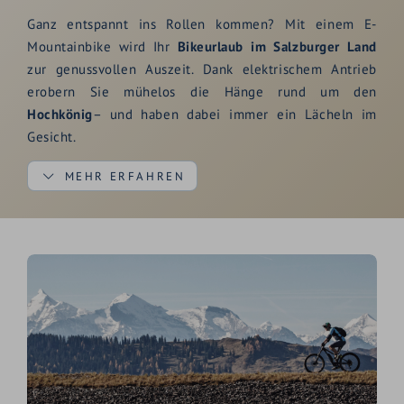
Ganz entspannt ins Rollen kommen? Mit einem E-
Mountainbike wird Ihr
Bikeurlaub im Salzburger Land
zur genussvollen Auszeit. Dank elektrischem Antrieb
erobern Sie mühelos die Hänge rund um den
Hochkönig
– und haben dabei immer ein Lächeln im
Gesicht.
MEHR ERFAHREN
Die Region rund um
Maria Alm
ist ideal fürs
E-Biken in
Österreich
: gut ausgebaute Routen, beeindruckende
Panoramen und zahlreiche
E-Bike-Ladestationen
für Ihre
ganz persönliche Energiepause. Wer mag, gönnt sich
unterwegs eine zünftige Jause auf der Alm – mit Blick
auf die Bergkulisse.
✔ Viele Bergbahnen kostenlos nutzbar – dank