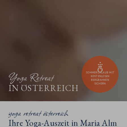
Yoga Retreat
SOMMERURLAUB MIT
KOSTENLOSEN
BERGBAHNEN
SICHERN
IN ÖSTERREICH
yoga retreat österreich
Ihre Yoga-Auszeit in Maria Alm