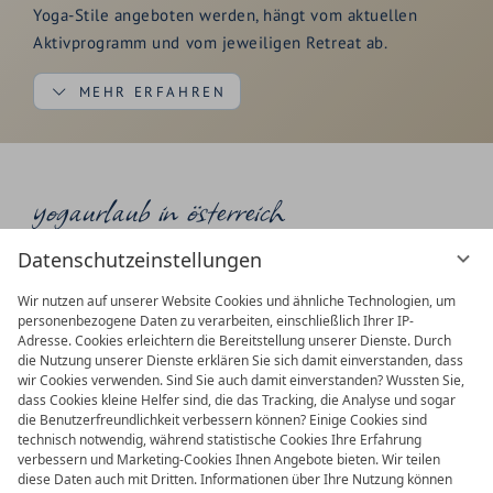
Yoga-Stile angeboten werden, hängt vom aktuellen
Aktivprogramm und vom jeweiligen Retreat ab.
MEHR ERFAHREN
Bei unseren mehrtägigen Yoga-Auszeiten begleiten Sie
yogaurlaub in österreich
erfahrene Kursleiterinnen wie Katja Bienzeisler, Lisa
Epe, Jeanette oder Katrin Frank. Jede bringt ihren
Exklusive Yoga Retreats &
eigenen Schwerpunkt, ihre persönliche Erfahrung und
Datenschutzeinstellungen
Specials
eine ganz besondere Art der Yogapraxis mit.
Wir nutzen auf unserer Website Cookies und ähnliche Technologien, um
Vinyasa Flow:
Fließende, dynamische Bewegungen,
personenbezogene Daten zu verarbeiten, einschließlich Ihrer IP-
Adresse. Cookies erleichtern die Bereitstellung unserer Dienste. Durch
die bewusst mit der Atmung verbunden werden.
die Nutzung unserer Dienste erklären Sie sich damit einverstanden, dass
wir Cookies verwenden. Sind Sie auch damit einverstanden? Wussten Sie,
Yin Yoga:
Ruhige, länger gehaltene Positionen für
dass Cookies kleine Helfer sind, die das Tracking, die Analyse und sogar
Beweglichkeit, Entspannung und Regeneration.
die Benutzerfreundlichkeit verbessern können? Einige Cookies sind
technisch notwendig, während statistische Cookies Ihre Erfahrung
Hatha Yoga:
Eine ausgewogene Verbindung aus
verbessern und Marketing-Cookies Ihnen Angebote bieten. Wir teilen
Körperübungen, Atmung und bewusster
diese Daten auch mit Dritten. Informationen über Ihre Nutzung können