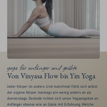
Kostenlose Yogastunden für Hotelgäste
Jeden Dienstag und Donnerstag
Für Anfänger und Geübte geeignet
Yogamatten und Blöcke stehen zur Verfügung
Anmeldung aufgrund der begrenzten Plätze
erforderlich
Anmeldung über die Rezeption oder
GUESTNET
yoga für anfänger und geübte
Von Vinyasa Flow bis Yin Yoga
Jeder Körper ist anders. Und manchmal fühlt sich selbst
der eigene Körper montags ein wenig anders an als
donnerstags. Deshalb richtet sich unser Yogaangebot an
Anfänger ebenso wie an Gäste mit Erfahrung. Welche