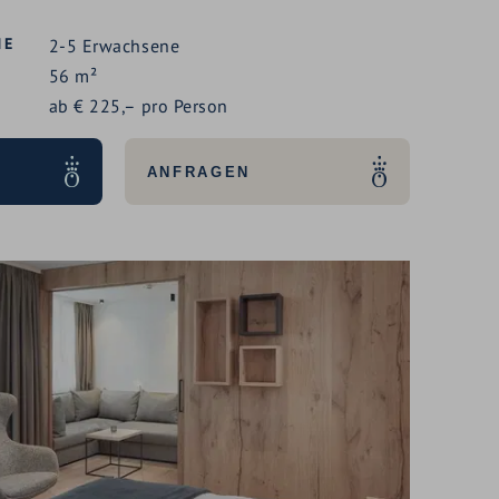
NE
2-5
Erwachsene
56
m²
ab
€
225,–
pro Person
ANFRAGEN