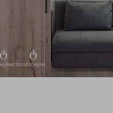
FREIE LÜCKEN
INKLUSIVLEISTUNGEN
GUTSCHEINE
WISSENSWERTES /
BUCHUNGSINFORMATIONEN
NISPAKETE
GUTSCHEINE