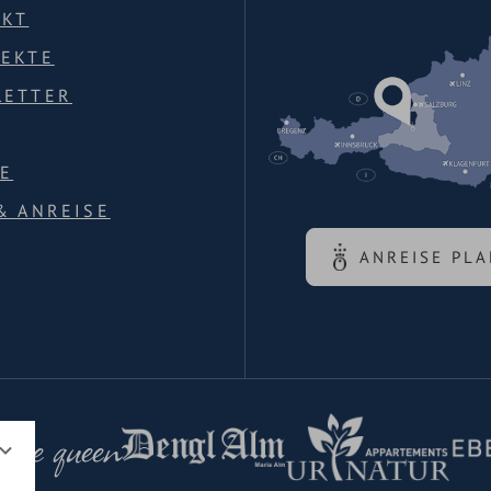
AKT
PEKTE
LETTER
E
& ANREISE
ANREISE PL
 the queen