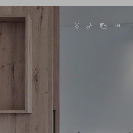
EN
DE
EN
TE
ZIMMER & ANGEBOTE
ANGEBOTE
URLAUBSERLEBNISSE