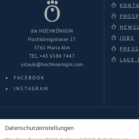
KONT
PROS
NEWS
die HOCHKÖNIGIN
JOBS
Hochkönigstrasse 27
5761 Maria Alm
PRESS
TEL.
+43 6584 7447
LAGE 
urlaub@hochkoenigin.com
FACEBOOK
INSTAGRAM
family of
Datenschutzeinstellungen