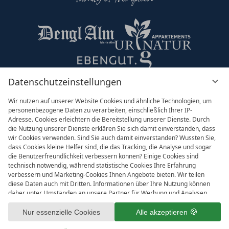
Datenschutzeinstellungen
Partner & Co
Wir nutzen auf unserer Website Cookies und ähnliche Technologien, um
personenbezogene Daten zu verarbeiten, einschließlich Ihrer IP-
Adresse. Cookies erleichtern die Bereitstellung unserer Dienste. Durch
die Nutzung unserer Dienste erklären Sie sich damit einverstanden, dass
wir Cookies verwenden. Sind Sie auch damit einverstanden? Wussten Sie,
dass Cookies kleine Helfer sind, die das Tracking, die Analyse und sogar
die Benutzerfreundlichkeit verbessern können? Einige Cookies sind
technisch notwendig, während statistische Cookies Ihre Erfahrung
verbessern und Marketing-Cookies Ihnen Angebote bieten. Wir teilen
diese Daten auch mit Dritten. Informationen über Ihre Nutzung können
daher unter Umständen an unsere Partner für Werbung und Analysen
Impressum
AGB
weitergegeben werden. Die Verarbeitung der Daten erfolgt entweder mit
Datenschutzeinstellungen
Ihrer Zustimmung oder aufgrund unseres berechtigten Interesses, dem
Nur essenzielle Cookies
Alle akzeptieren
Datenschutz
Sie in den individuellen Datenschutzeinstellungen widersprechen können.