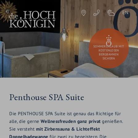
EN
SOMMERURLAUB MIT
KOSTENLOSEN
BERGBAHNEN
SICHERN
Penthouse SPA Suite
Die PENTHOUSE SPA Suite ist genau das Richtige für
alle, die gerne
Wellnessfreuden ganz privat
genießen.
Sie versteht
mit Zirbensauna & Lichteffekt
Doppelbadewanne
für zwei zu begeistern. Die