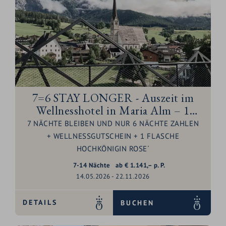
7=6 STAY LONGER - Auszeit im
Wellnesshotel in Maria Alm – 1
Nacht geschenkt
7 NÄCHTE BLEIBEN UND NUR 6 NÄCHTE ZAHLEN
+ WELLNESSGUTSCHEIN + 1 FLASCHE
HOCHKÖNIGIN ROSE´
7-14
Nächte
ab
€
1.141,–
p. P.
14.05.2026 - 22.11.2026
DETAILS
BUCHEN