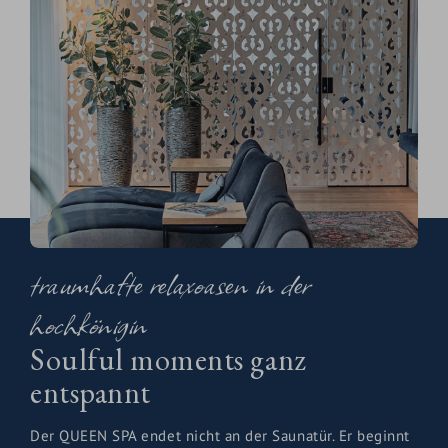
weit, im Winter glitzernd und still. Regelmäßige
Aufgüsse mit Zirbe, Latschenkiefer und alpinen
Kräuteressenzen machen den Saunabesuch im
HOCHKÖNIGIN zu etwas, das man so schnell nicht
vergisst. So geht Saunakultur im Wellnesshotel Salzburg.
Noch mehr Saunavielfalt gibt es hier:
FAMILY SPA
TIARA SPA
traumhafte relaxoasen in der
hochkönigin
Soulful moments ganz
entspannt
Der QUEEN SPA endet nicht an der Saunatür. Er beginnt