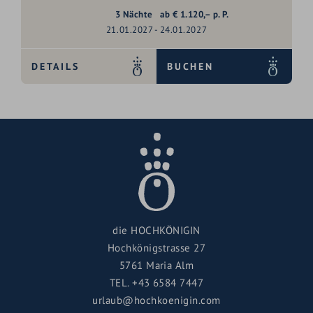
3
Nächte
ab
€
1.120,–
p. P.
21.01.2027 - 24.01.2027
DETAILS
BUCHEN
die HOCHKÖNIGIN
Hochkönigstrasse 27
5761 Maria Alm
TEL.
+43 6584 7447
urlaub@hochkoenigin.com