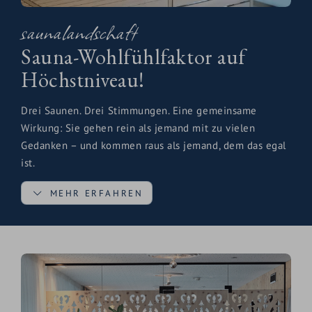
saunalandschaft
Sauna-Wohlfühlfaktor auf
Höchstniveau!
Drei Saunen. Drei Stimmungen. Eine gemeinsame
Wirkung: Sie gehen rein als jemand mit zu vielen
Gedanken – und kommen raus als jemand, dem das egal
ist.
MEHR ERFAHREN
Das Dampfbad umhüllt Sie in feuchter Wärme, die
Muskeln lösen, Haut öffnet und Atemwege befreit. Die
Biosauna setzt auf sanfte Temperaturen und intensive
Aufgüsse mit regionalen Kräutern. Die Finnische
Panoramasauna ist der Star: Hitze, Stille und durch die
Panoramascheibe – die Berge. Im Sommer grün und