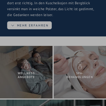
dort erst richtig. In den Kuschelkojen mit Bergblick
versinkt man in weiche Polster, das Licht ist gedimmt,
die Gedanken werden leiser.
MEHR ERFAHREN
Wer ein Buch mitbringt, liest vielleicht drei Seiten – und
schläft dann doch ein. Wer nichts mitbringt, hat ohnehin
das Beste dabei: Zeit.
Drinnen laden großzügige Liegebereiche zum
Entspannen und Innehalten ein. Draußen wartet das
Sundeck – mit Liegen, Bergluft und diesem
WELLNESS
SPA-
angenehmen Gefühl, dass die Welt dort unten
ANGEBOTE
BEHANDLUNGEN
weiterläuft, selbst aber gerade nicht muss. Im Sommer
unter offenem Himmel, im Winter mit dem Blick auf
stille Schneehänge. Ein Spa Hotel im Salzburger Land,
das versteht: Entspannung braucht Raum.