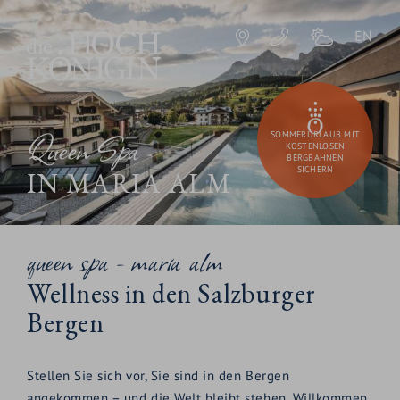
EN
Queen Spa
SOMMERURLAUB MIT
KOSTENLOSEN
BERGBAHNEN
SICHERN
IN MARIA ALM
queen spa - maria alm
Wellness in den Salzburger
Bergen
Stellen Sie sich vor, Sie sind in den Bergen
angekommen – und die Welt bleibt stehen. Willkommen