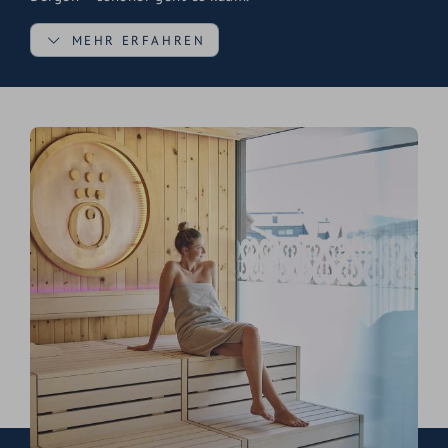
MEHR ERFAHREN
Der Outdoor Relax-Whirlpool mit Meerblick verwöhnt
Sie mit wohltuenden Massagedüsen und
atemberaubendem Ausblick auf die Berggipfel des
Hochkönigs – gleichzeitig. Wer das einmal erlebt hat,
weiß: Das ist kein Pool. Das ist Therapie. Drinnen wartet
der Chill-Lake Indoor-Pool: ruhig, lichtdurchflutet, ein
Ort zum Treiben und Träumen – auch wenn draußen
Schnee fällt. Tauchen Sie ein in eine der schönsten
Pool-Landschaften eines Spa Hotels im Salzburger Land
und erleben Sie, wie sich echter Ausgleich anfühlt.