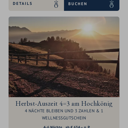
DETAILS
BUCHEN
Herbst-Auszeit 4=3 am Hochkönig
4 NÄCHTE BLEIBEN UND 3 ZAHLEN & 1
WELLNESSGUTSCHEIN
4-6
Nächte
ab
€
634,–
p. P.