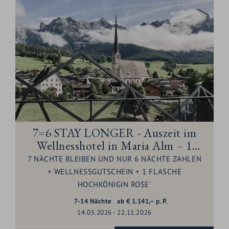
7=6 STAY LONGER - Auszeit im
Wellnesshotel in Maria Alm – 1
Nacht geschenkt
7 NÄCHTE BLEIBEN UND NUR 6 NÄCHTE ZAHLEN
+ WELLNESSGUTSCHEIN + 1 FLASCHE
HOCHKÖNIGIN ROSE´
7-14
Nächte
ab
€
1.141,–
p. P.
14.05.2026 - 22.11.2026