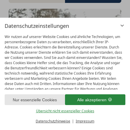
Datenschutzeinstellungen
Wir nutzen auf unserer Website Cookies und ähnliche Technologien, um
personenbezogene Daten zu verarbeiten, einschließlich Ihrer IP-
Adresse. Cookies erleichtern die Bereitstellung unserer Dienste. Durch
die Nutzung unserer Dienste erklären Sie sich damit einverstanden, dass
wir Cookies verwenden. Sind Sie auch damit einverstanden? Wussten Sie,
dass Cookies kleine Helfer sind, die das Tracking, die Analyse und sogar
die Benutzerfreundlichkeit verbessern können? Einige Cookies sind
technisch notwendig, während statistische Cookies Ihre Erfahrung
verbessern und Marketing-Cookies Ihnen Angebote bieten. Wir teilen
diese Daten auch mit Dritten. Informationen über Ihre Nutzung können
daher unter Umständen an unsere Partner für Werbung und Analysen
weitergegeben werden. Die Verarbeitung der Daten erfolgt entweder mit
Yoga-Auszeit mit Katja Bienzeisler
Ihrer Zustimmung oder aufgrund unseres berechtigten Interesses, dem
Nur essenzielle Cookies
Alle akzeptieren
– Entschleunigung trifft Bergluft
Sie in den individuellen Datenschutzeinstellungen widersprechen können.
Sie haben das Recht, nur in wesentliche Dienste einzuwilligen und Ihre
Übersicht nicht essenzieller Cookies
BEST DEAL
Einwilligung in der Datenschutzerklärung zu einem späteren Zeitpunkt zu
bereit für
IMPRESSIONEN
ändern oder zu widerrufen. Hier haben Sie die Möglichkeit Ihre
3
Nächte
ab
€
563,–
p. P.
Datenschutzhinweise
Impressum
Gutscheine & Mehr
Menü
Buchen & Anfragen
persönliche Einstellung festzulegen. Zur Vereinfachung haben wir die
05.11.2026 - 08.11.2026
FREIE LÜCKEN