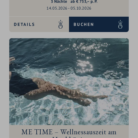
3
Nächte
ab
€
733,–
p. P.
14.05.2026 - 05.10.2026
DETAILS
BUCHEN
ME TIME – Wellnessauszeit am