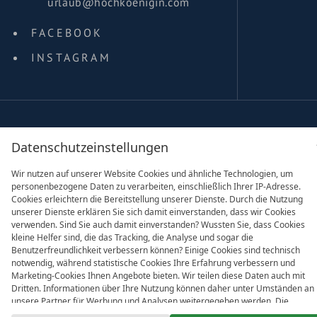
urlaub@hochkoenigin.com
FACEBOOK
INSTAGRAM
family of
Datenschutzeinstellungen
Wir nutzen auf unserer Website Cookies und ähnliche Technologien, um
personenbezogene Daten zu verarbeiten, einschließlich Ihrer IP-Adresse.
Cookies erleichtern die Bereitstellung unserer Dienste. Durch die Nutzung
Partner & Co
unserer Dienste erklären Sie sich damit einverstanden, dass wir Cookies
verwenden. Sind Sie auch damit einverstanden? Wussten Sie, dass Cookies
kleine Helfer sind, die das Tracking, die Analyse und sogar die
Benutzerfreundlichkeit verbessern können? Einige Cookies sind technisch
notwendig, während statistische Cookies Ihre Erfahrung verbessern und
Marketing-Cookies Ihnen Angebote bieten. Wir teilen diese Daten auch mit
Dritten. Informationen über Ihre Nutzung können daher unter Umständen an
unsere Partner für Werbung und Analysen weitergegeben werden. Die
Verarbeitung der Daten erfolgt entweder mit Ihrer Zustimmung oder aufgrun