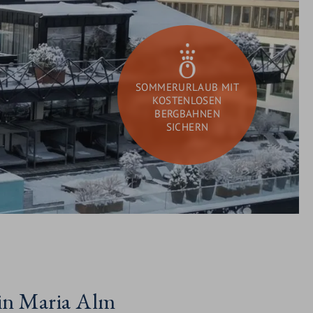
GUTSCHEINE
SCHENKEN
SOMMERURLAUB MIT
KOSTENLOSEN
BERGBAHNEN
SICHERN
DAY SPA
Sie
Suchen
suchen?
in Maria Alm