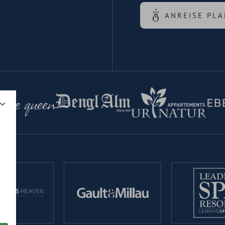
ANREISE PL
 the queen
d