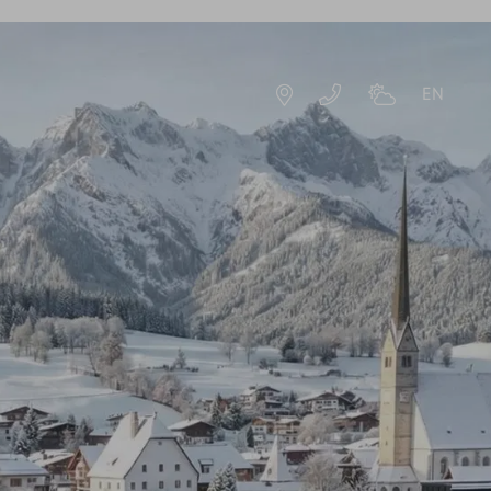
EN
DE
EN
TE
ZIMMER & ANGEBOTE
ANGEBOTE
URLAUBSERLEBNISSE