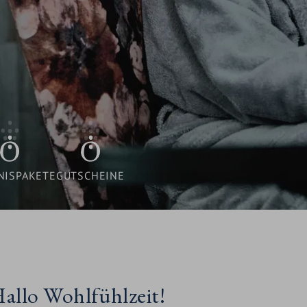
FREIE LÜCKEN
INKLUSIVLEISTUNGEN
GUTSCHEINE
WISSENSWERTES /
BUCHUNGSINFORMATIONEN
NISPAKETE
GUTSCHEINE
allo Wohlfühlzeit!