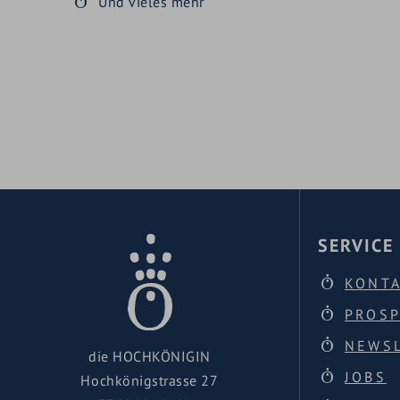
Und vieles mehr
SERVICE
KONT
PROS
NEWS
die HOCHKÖNIGIN
JOBS
Hochkönigstrasse 27