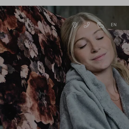
EN
DE
EN
TE
ZIMMER & ANGEBOTE
ANGEBOTE
URLAUBSERLEBNISSE