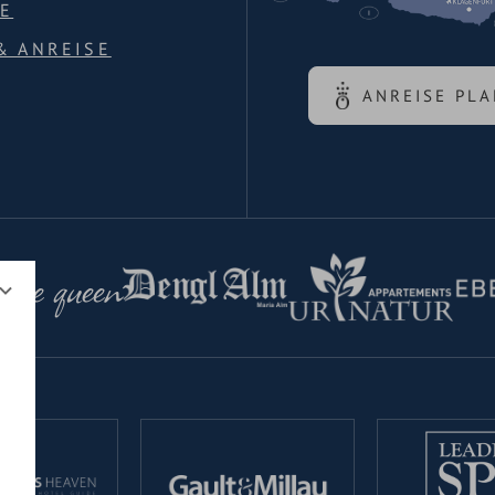
E
& ANREISE
ANREISE PL
 the queen