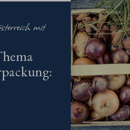
Beheizung von Saun
Notwendigkeit
österreich mit
Freischaltung der S
 Thema
rpackung:
ssourcen