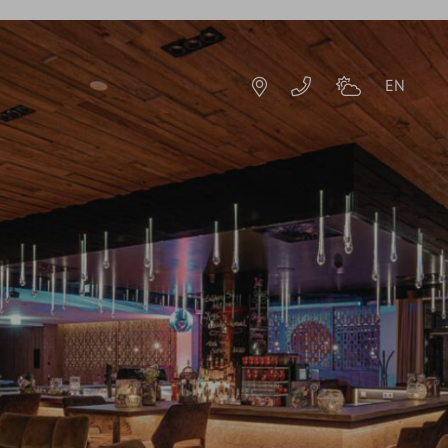
EN
DE
EN
TE
HOTELRESORT
IMPRESSIONEN
GESCHICHTE & GASTGEBER
NACHHALTIGKEIT