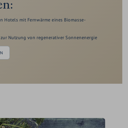
en:
n Hotels mit Fernwärme eines Biomasse-
 zur Nutzung von regenerativer Sonnenenergie
EN
ergquellwasser in Pools
gstechnologie beim Whirlpool und des
 im TIARA SPA
turen und Spülstopptasten in den Bädern
ity Pools zur Vermeidung von Wärmeverlust