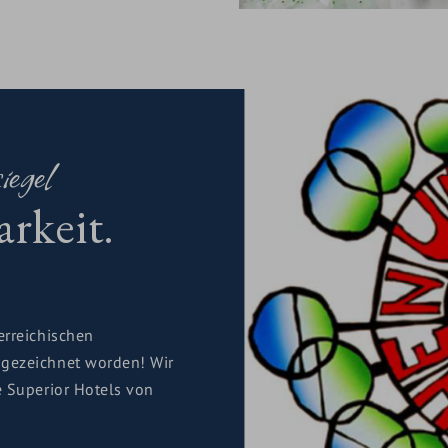
iegel
rkeit.
erreichischen
sgezeichnet worden! Wir
e Superior Hotels von