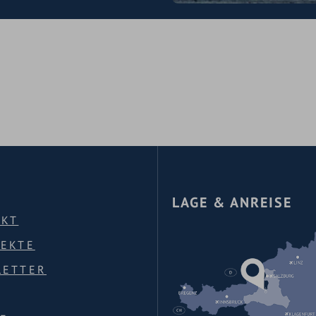
hnerhaltung für
inklang mit der Natur
wasser (zusätzlich als
 Flaschentransporten
f sowie Verzicht auf
 Marmelade, Zucker oder
Verpackungsmüll
LAGE & ANREISE
AKT
PEKTE
LETTER