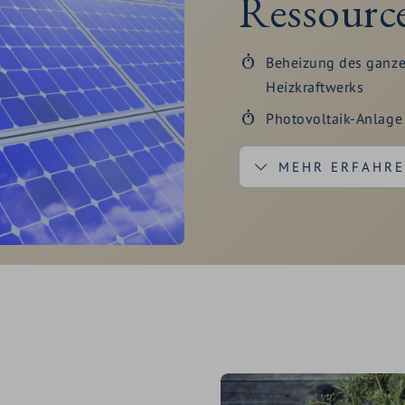
Ressourc
Beheizung des ganze
Heizkraftwerks
Photovoltaik-Anlage
MEHR ERFAHR
Nutzung von nahem B
Wasserrückgewinnun
Thermalwasserpools
Wir sparen Ressourcen:
wassersparende Arma
Abdeckung des Infin