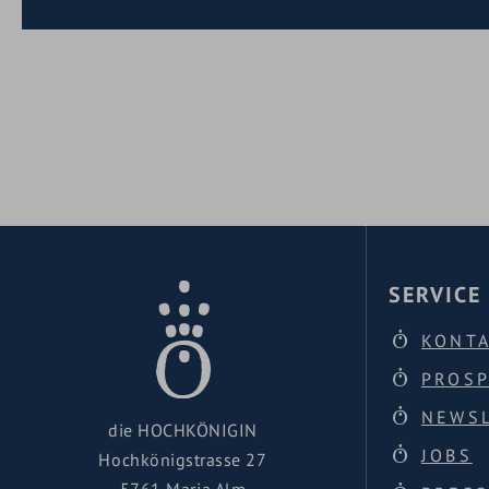
Eigener Biobauernhof mit Rinderzucht und Hü
Tierhaltung und landschaftliche Nutzung im E
Nutzung von nahem Bergquellwasser als Trink
Granderwasser aufbereitet) zur Reduktion von
Mehrweg-Großverpackungen beim Küchenbedar
kleine Portionsverpackungen (beispielsweise
auch Shampoo und Seife) zur Reduktion von 
umfangreiches Mülltrennungssystem
SERVICE
KONT
PROS
NEWS
die HOCHKÖNIGIN
JOBS
Hochkönigstrasse 27