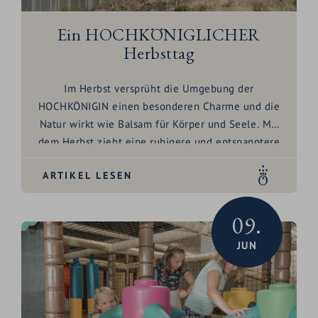
Ein HOCHKÖNIGLICHER
Herbsttag
Im Herbst versprüht die Umgebung der
HOCHKÖNIGIN einen besonderen Charme und die
Natur wirkt wie Balsam für Körper und Seele. Mit
dem Herbst zieht eine ruhigere und entspanntere
Atmosphäre nach Maria Alm – die Gegend wird
ARTIKEL LESEN
von einer friedlichen Stille durchzogen und ist das
perfekte Ziel für all jene, die sich nach
Entspannung und einer wohltuenden Auszeit
09.
sehnen.
JUN