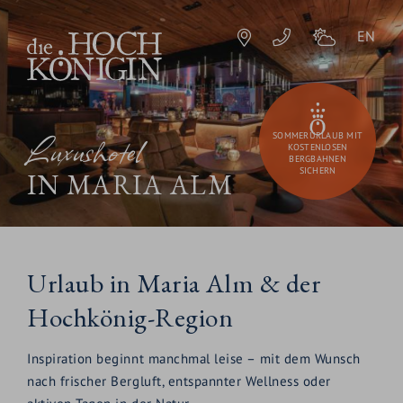
EN
Luxushotel
SOMMERURLAUB MIT
KOSTENLOSEN
BERGBAHNEN
SICHERN
IN MARIA ALM
Urlaub in Maria Alm & der
Hochkönig-Region
Inspiration beginnt manchmal leise – mit dem Wunsch
nach frischer Bergluft, entspannter Wellness oder