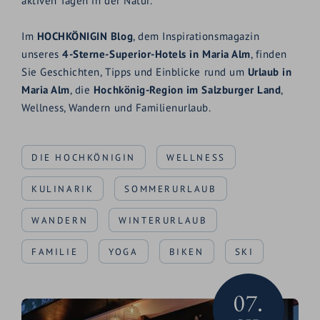
aktiven Tagen in der Natur.
Im
HOCHKÖNIGIN Blog
, dem Inspirationsmagazin
unseres
4-Sterne-Superior-Hotels in Maria Alm
, finden
Sie Geschichten, Tipps und Einblicke rund um
Urlaub in
Maria Alm
, die
Hochkönig-Region im Salzburger Land
,
Wellness, Wandern und Familienurlaub.
DIE HOCHKÖNIGIN
WELLNESS
KULINARIK
SOMMERURLAUB
WANDERN
WINTERURLAUB
FAMILIE
YOGA
BIKEN
SKI
07.