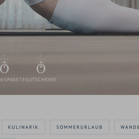
AUSZEICHNUNGEN
SEMINARE & TAGUNGEN
KONTAKT & ANFRAGE
BLOG & AKTUELLES
LAGE & ANREISE
NISPAKETE
GUTSCHEINE
KULINARIK
SOMMERURLAUB
WAND