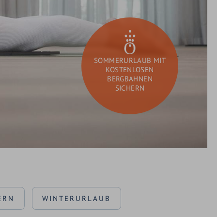
GUTSCHEINE
SCHENKEN
SOMMERURLAUB MIT
KOSTENLOSEN
BERGBAHNEN
SICHERN
DAY SPA
Sie
Suchen
suchen?
ERN
WINTERURLAUB