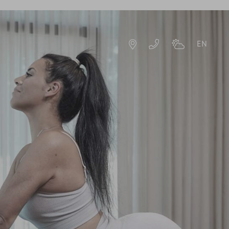
EN
DE
EN
TE
HOTELRESORT
IMPRESSIONEN
GESCHICHTE & GASTGEBER
NACHHALTIGKEIT