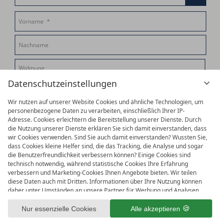
Datenschutzeinstellungen
Wir nutzen auf unserer Website Cookies und ähnliche Technologien, um
personenbezogene Daten zu verarbeiten, einschließlich Ihrer IP-
Vorschau mit Widmungstext
Adresse. Cookies erleichtern die Bereitstellung unserer Dienste. Durch
die Nutzung unserer Dienste erklären Sie sich damit einverstanden, dass
wir Cookies verwenden. Sind Sie auch damit einverstanden? Wussten Sie,
Gutscheinpreis:
dass Cookies kleine Helfer sind, die das Tracking, die Analyse und sogar
die Benutzerfreundlichkeit verbessern können? Einige Cookies sind
€ 90,–
technisch notwendig, während statistische Cookies Ihre Erfahrung
verbessern und Marketing-Cookies Ihnen Angebote bieten. Wir teilen
diese Daten auch mit Dritten. Informationen über Ihre Nutzung können
daher unter Umständen an unsere Partner für Werbung und Analysen
Weiteren Gutschein hinzufügen
weitergegeben werden. Die Verarbeitung der Daten erfolgt entweder mit
Ihrer Zustimmung oder aufgrund unseres berechtigten Interesses, dem
Nur essenzielle Cookies
Alle akzeptieren
Sie in den individuellen Datenschutzeinstellungen widersprechen können.