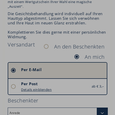
mit einem Wertgutschein Ihrer Wahl eine magische
„Auszeit“.
Die Gesichtsbehandlung wird individuell auf Ihren
Hauttyp abgestimmt. Lassen Sie sich verwöhnen
und Ihre Haut im neuen Glanz erstrahlen.
Komplettieren Sie dies gerne mit einer persönlichen
Widmung.
Versandart
An den Beschenkten
An mich
Per E-Mail
Per Post
ab € 3,–
Österreich: € 3,–
Details einblenden
Deutschland: € 6,–
Beschenkter