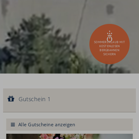
SOMMERURLAUB MIT
KOSTENLOSEN
BERGBAHNEN
SICHERN
Gutschein 1
Gutscheinwert:
Gutschein 1
€ 90,--
Königliche Gesichtsbehandlung
Alle Gutscheine anzeigen