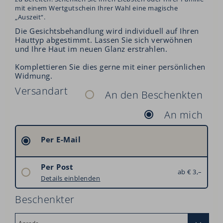
mit einem Wertgutschein Ihrer Wahl eine magische
„Auszeit“.
Die Gesichtsbehandlung wird individuell auf Ihren
Hauttyp abgestimmt. Lassen Sie sich verwöhnen
und Ihre Haut im neuen Glanz erstrahlen.
Komplettieren Sie dies gerne mit einer persönlichen
Widmung.
Versandart
An den Beschenkten
An mich
Per E-Mail
Per Post
ab € 3,–
Österreich: € 3,–
Details einblenden
Deutschland: € 6,–
Beschenkter