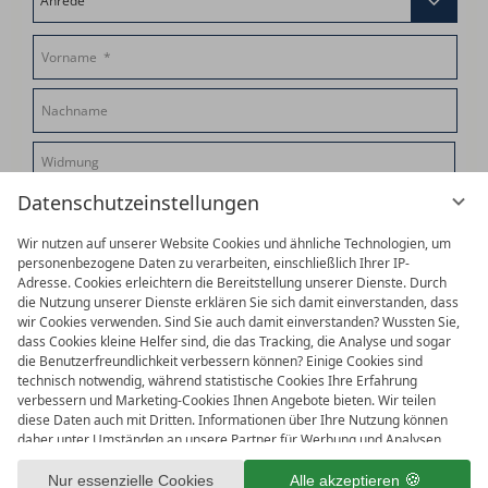
Datenschutzeinstellungen
Wir nutzen auf unserer Website Cookies und ähnliche Technologien, um
personenbezogene Daten zu verarbeiten, einschließlich Ihrer IP-
Vorschau mit Widmungstext
Adresse. Cookies erleichtern die Bereitstellung unserer Dienste. Durch
die Nutzung unserer Dienste erklären Sie sich damit einverstanden, dass
wir Cookies verwenden. Sind Sie auch damit einverstanden? Wussten Sie,
Gutscheinpreis:
dass Cookies kleine Helfer sind, die das Tracking, die Analyse und sogar
die Benutzerfreundlichkeit verbessern können? Einige Cookies sind
€ 90,–
technisch notwendig, während statistische Cookies Ihre Erfahrung
verbessern und Marketing-Cookies Ihnen Angebote bieten. Wir teilen
diese Daten auch mit Dritten. Informationen über Ihre Nutzung können
daher unter Umständen an unsere Partner für Werbung und Analysen
Weiteren Gutschein hinzufügen
weitergegeben werden. Die Verarbeitung der Daten erfolgt entweder mit
Ihrer Zustimmung oder aufgrund unseres berechtigten Interesses, dem
Nur essenzielle Cookies
Alle akzeptieren