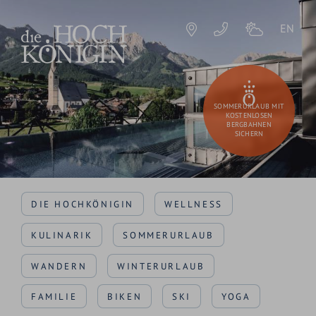
EN
SOMMERURLAUB MIT
KOSTENLOSEN
BERGBAHNEN
SICHERN
DIE HOCHKÖNIGIN
WELLNESS
KULINARIK
SOMMERURLAUB
WANDERN
WINTERURLAUB
FAMILIE
BIKEN
SKI
YOGA