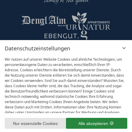
Datenschutzeinstellungen
Partner & Co
Wir nutzen auf unserer Website Cookies und ähnliche Technologien, um
personenbezogene Daten zu verarbeiten, einschließlich Ihrer IP-
Adresse. Cookies erleichtern die Bereitstellung unserer Dienste. Durch
die Nutzung unserer Dienste erklären Sie sich damit einverstanden, dass
wir Cookies verwenden. Sind Sie auch damit einverstanden? Wussten Sie,
dass Cookies kleine Helfer sind, die das Tracking, die Analyse und sogar
die Benutzerfreundlichkeit verbessern können? Einige Cookies sind
technisch notwendig, während statistische Cookies Ihre Erfahrung
verbessern und Marketing-Cookies Ihnen Angebote bieten. Wir teilen
diese Daten auch mit Dritten. Informationen über Ihre Nutzung können
daher unter Umständen an unsere Partner für Werbung und Analysen
Impressum
AGB
weitergegeben werden. Die Verarbeitung der Daten erfolgt entweder mit
Datenschutzeinstellungen
Ihrer Zustimmung oder aufgrund unseres berechtigten Interesses, dem
Nur essenzielle Cookies
Alle akzeptieren
Datenschutz
Sie in den individuellen Datenschutzeinstellungen widersprechen können.