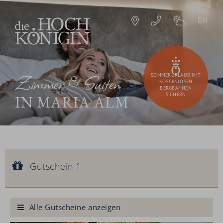
EN
Zimmer & Suiten
SOMMERURLAUB MIT
KOSTENLOSEN
BERGBAHNEN
SICHERN
IN MARIA ALM
Gutschein 1
Gutscheinwert:
Gutschein 1
€ 90,--
Königliche Gesichtsbehandlung
Alle Gutscheine anzeigen