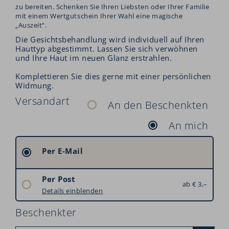
zu bereiten. Schenken Sie Ihren Liebsten oder Ihrer Familie
mit einem Wertgutschein Ihrer Wahl eine magische
„Auszeit“.
Die Gesichtsbehandlung wird individuell auf Ihren
Hauttyp abgestimmt. Lassen Sie sich verwöhnen
und Ihre Haut im neuen Glanz erstrahlen.
Komplettieren Sie dies gerne mit einer persönlichen
Widmung.
Versandart
An den Beschenkten
An mich
Per E-Mail
Per Post
ab € 3,–
Österreich: € 3,–
Details einblenden
Deutschland: € 6,–
Beschenkter