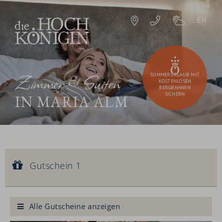
EN
Zimmer & Suiten
SOMMERURLAUB MIT
KOSTENLOSEN
BERGBAHNEN
SICHERN
IN MARIA ALM
Gutschein 1
Gutscheinwert:
Gutschein 1
€ 90,--
Königliche Gesichtsbehandlung
Alle Gutscheine anzeigen