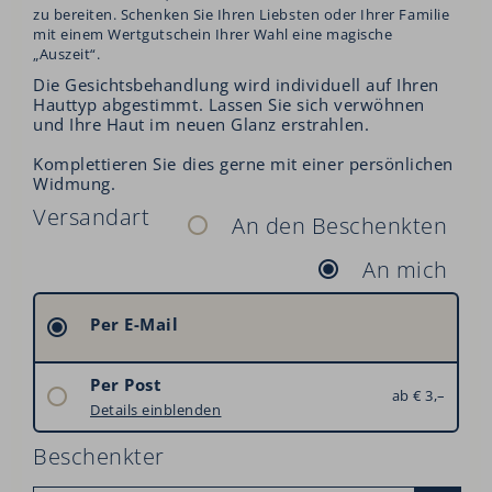
zu bereiten. Schenken Sie Ihren Liebsten oder Ihrer Familie
mit einem Wertgutschein Ihrer Wahl eine magische
„Auszeit“.
Die Gesichtsbehandlung wird individuell auf Ihren
Hauttyp abgestimmt. Lassen Sie sich verwöhnen
und Ihre Haut im neuen Glanz erstrahlen.
Komplettieren Sie dies gerne mit einer persönlichen
Widmung.
Versandart
An den Beschenkten
An mich
Per E-Mail
Per Post
ab € 3,–
Österreich: € 3,–
Details einblenden
Deutschland: € 6,–
Beschenkter