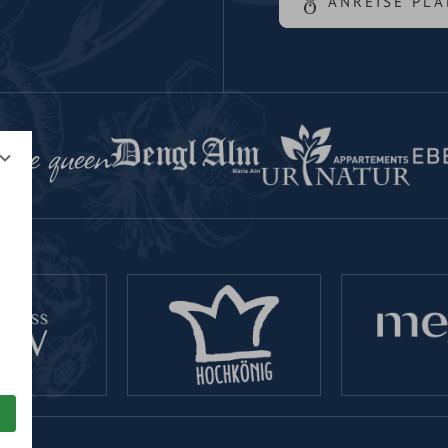
ANREISE PL
 the queen
d