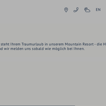
EN
DE
EN
tzt steht Ihrem Traumurlaub in unserem Mountain Resort - die
d wir melden uns sobald wie möglich bei Ihnen.
TE
ZIMMER & ANGEBOTE
ANGEBOTE
URLAUBSERLEBNISSE