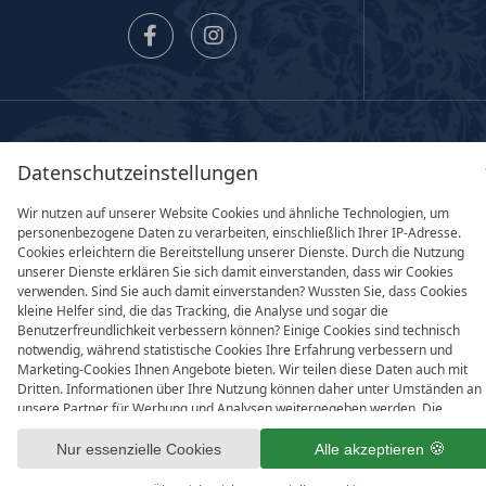
family of
Datenschutzeinstellungen
Wir nutzen auf unserer Website Cookies und ähnliche Technologien, um
personenbezogene Daten zu verarbeiten, einschließlich Ihrer IP-Adresse.
Cookies erleichtern die Bereitstellung unserer Dienste. Durch die Nutzung
Partner & Co
unserer Dienste erklären Sie sich damit einverstanden, dass wir Cookies
verwenden. Sind Sie auch damit einverstanden? Wussten Sie, dass Cookies
kleine Helfer sind, die das Tracking, die Analyse und sogar die
Benutzerfreundlichkeit verbessern können? Einige Cookies sind technisch
notwendig, während statistische Cookies Ihre Erfahrung verbessern und
Marketing-Cookies Ihnen Angebote bieten. Wir teilen diese Daten auch mit
Dritten. Informationen über Ihre Nutzung können daher unter Umständen an
unsere Partner für Werbung und Analysen weitergegeben werden. Die
Verarbeitung der Daten erfolgt entweder mit Ihrer Zustimmung oder aufgrun
unseres berechtigten Interesses, dem Sie in den individuellen
Nur essenzielle Cookies
Alle akzeptieren
Datenschutzeinstellungen widersprechen können. Sie haben das Recht, nur in