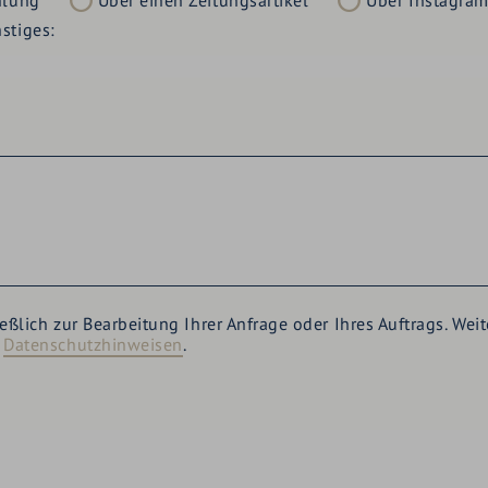
hlung
Über einen Zeitungsartikel
Über Instagra
stiges:
ießlich zur Bearbeitung Ihrer Anfrage oder Ihres Auftrags. W
n
Datenschutzhinweisen
.