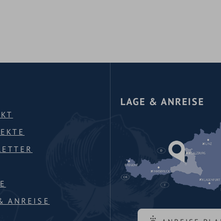
LAGE & ANREISE
AKT
PEKTE
LETTER
E
& ANREISE