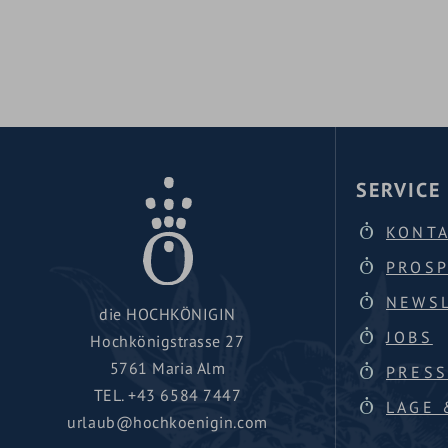
SERVICE
KONT
PROS
NEWS
die HOCHKÖNIGIN
JOBS
Hochkönigstrasse 27
5761 Maria Alm
PRESS
TEL.
+43 6584 7447
LAGE 
urlaub@hochkoenigin.com