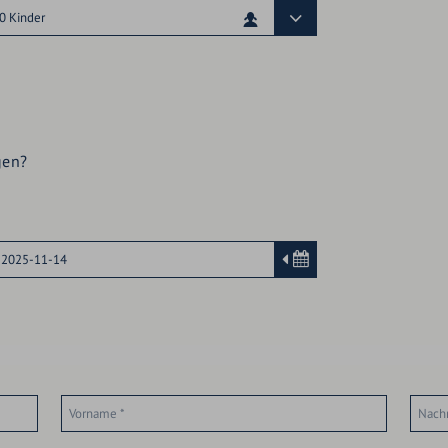
FREIE LÜCKEN
INKLUSIVLEISTUNGEN
GUTSCHEINE
WISSENSWERTES /
gen?
BUCHUNGSINFORMATIONEN