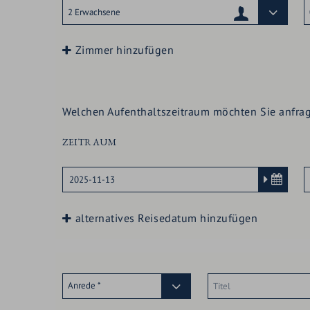
SUBMENÜ
FAMILIEN
KULINARIK
ÖFFNEN:
SUBMENÜ
WELLNESS
Zimmer hinzufügen
FAMILIEN
ÖFFNEN:
SUBMENÜ
SOMMER
WELLNESS
Welchen Aufenthaltszeitraum möchten Sie anfra
ÖFFNEN:
SUBMENÜ
WINTER
ZEITRAUM
SOMMER
ÖFFNEN:
WINTER
alternatives Reisedatum hinzufügen