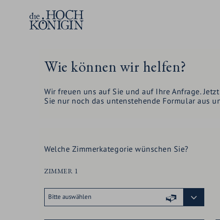
Wie können wir helfen?
Wir freuen uns auf Sie und auf Ihre Anfrage. Je
Sie nur noch das untenstehende Formular aus un
SUBMENÜ
ZIMMER & ANGEBO
ÖFFNEN:
Welche Zimmerkategorie wünschen Sie?
SUBMENÜ
HOTELRESORT
ZIMMER
ZIMMER 1
ÖFFNEN:
SUBMENÜ
KULINARIK
&
HOTELRESORT
ÖFFNEN:
ANGEBOTE